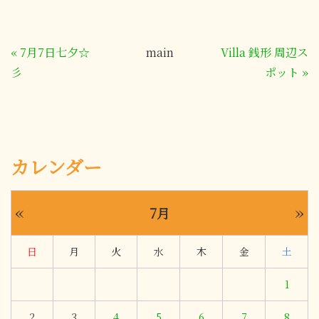
«
7月7日七夕☆
main
Villa 銭形 周辺ス
彡
ポット
»
カレンダー
«
»
7月
日
月
火
水
木
金
土
1
2
3
4
5
6
7
8