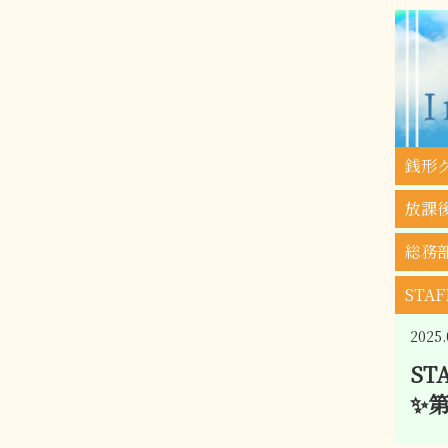
銭形
放課
総務
STA
2025.
ST
✨第