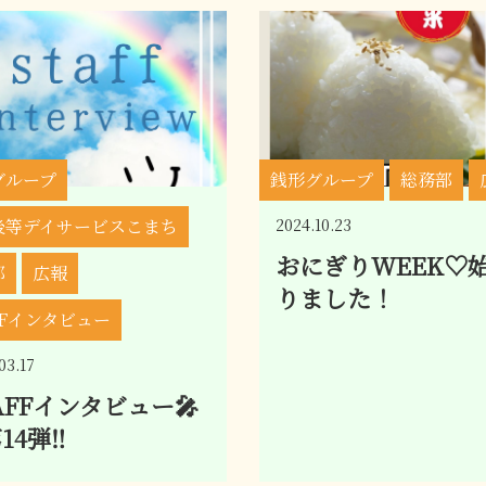
グループ
銭形グループ
総務部
後等デイサービスこまち
2024.10.23
おにぎりWEEK♡
部
広報
りました！
FFインタビュー
03.17
AFFインタビュー🎤
14弾‼