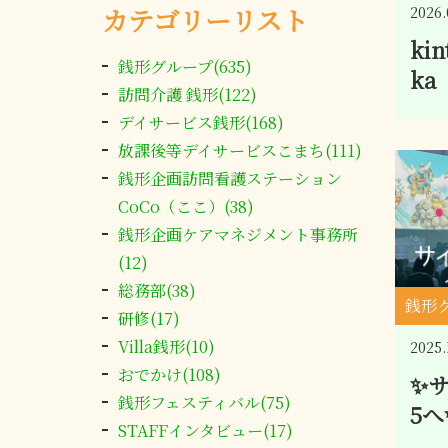
カテゴリーリスト
2026.
kin
銭形グループ(635)
k
訪問介護 銭形(122)
デイサービス銭形(168)
放課後等デイサービスこまち(111)
銭形企画訪問看護ステーション
CoCo（ここ）(38)
銭形企画ケアマネジメント事務所
(12)
総務部(38)
銭形
研修(17)
Villa銭形(10)
2025.
おでかけ(108)
✨サ
銭形フェスティバル(75)
5へ
STAFFインタビュー(17)