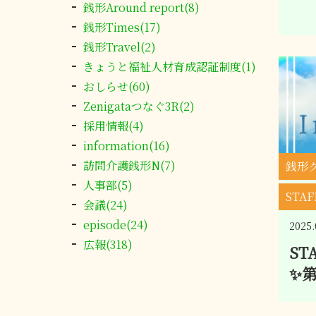
銭形Around report(8)
銭形Times(17)
銭形Travel(2)
きょうと福祉人材育成認証制度(1)
おしらせ(60)
Zenigataつなぐ3R(2)
採用情報(4)
information(16)
訪問介護銭形N(7)
銭形
人事部(5)
STA
会議(24)
episode(24)
2025.
広報(318)
ST
✨第