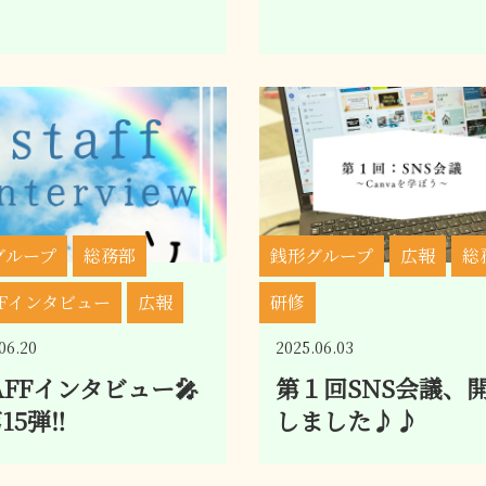
グループ
総務部
銭形グループ
広報
総
FFインタビュー
広報
研修
06.20
2025.06.03
AFFインタビュー🎤
第１回SNS会議、
15弾‼
しました♪♪