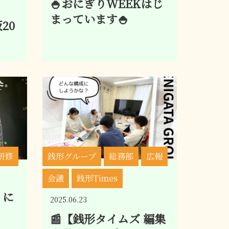
🍚おにぎりWEEKはじ
まっています🍚
阪20
研修
銭形グループ
総務部
広報
会議
銭形Times
5 に
2025.06.23
📰【銭形タイムズ 編集