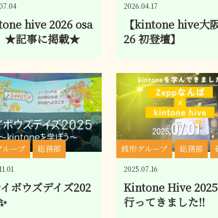
07.04
2026.04.17
tone hive 2026 osa
【kintone hive大
a ★記事に掲載★
26 初登壇】
グループ
総務部
銭形グループ
総務部
11.01
2025.07.16
イボウズデイズ202
Kintone Hive 202
✨
行ってきました‼