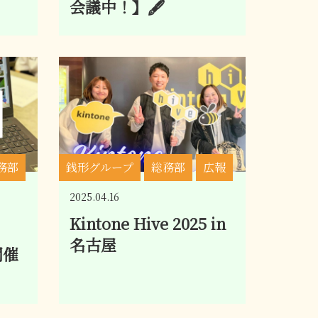
会議中！】🖋
務部
銭形グループ
総務部
広報
2025.04.16
Kintone Hive 2025 in
名古屋
開催