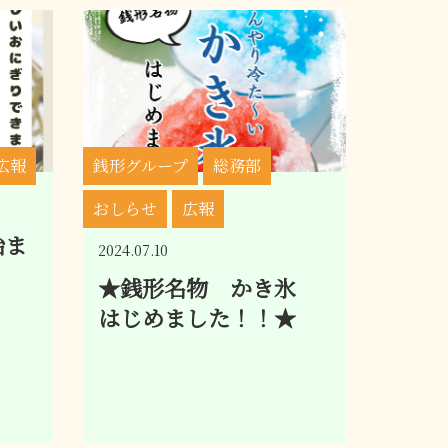
広報
銭形グループ
総務部
おしらせ
広報
始ま
2024.07.10
★銭形名物 かき氷
はじめました！！★