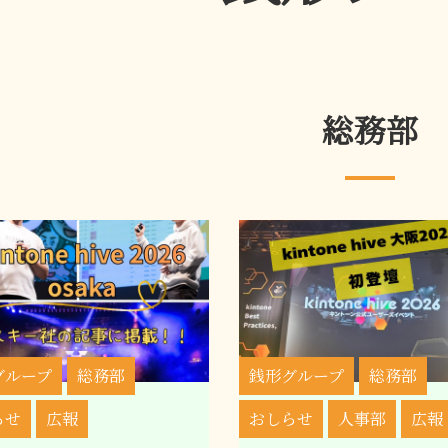
総務部
グループ
総務部
銭形グループ
総務部
らせ
広報
おしらせ
人事部
広報