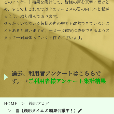
このアンケート結果を集計して、皆様の声を真摯に受けと
め、少しでもこれまで以上のサービスの質の向上へと繋が
るよう、取り組んでおります。
せっかくいただいた皆様の声の中でも改善できていないこ
ともあると思いますが、一歩一歩確実に成長できるようス
タッフ一同頑張っていく所存でございます。
過去、利用者アンケートはこちらで
す。→
ご利用者様アンケート集計結果
HOME
銭形ブログ
📰【銭形タイムズ 編集会議中！】🖋