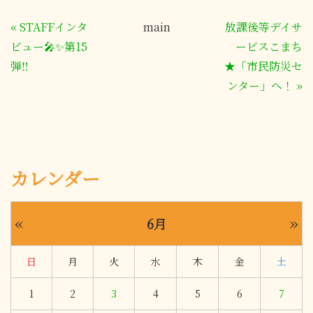
«
STAFFインタ
main
放課後等デイサ
ビュー🎤✨第15
ービスこまち
弾‼
★「市民防災セ
ンター」へ！
»
カレンダー
«
»
6月
日
月
火
水
木
金
土
1
2
3
4
5
6
7