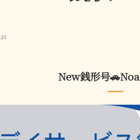
.23
New銭形号🚗Noa