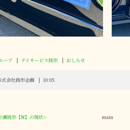
ループ
デイサービス銭形
おしらせ
株式会社銭形企画
10:05
介護銭形【N】の現状✨
main