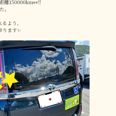
離150000km👀‼
た。
れるよう、
参ります✨