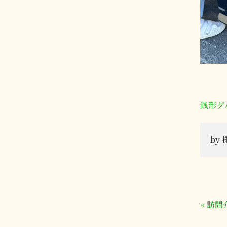
銭形グ
by
«
訪問