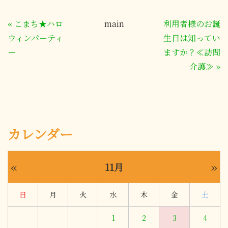
«
こまち★ハロ
main
利用者様のお誕
ウィンパーティ
生日は知ってい
ー
ますか？≪訪問
介護≫
»
カレンダー
«
»
11月
日
月
火
水
木
金
土
1
2
3
4