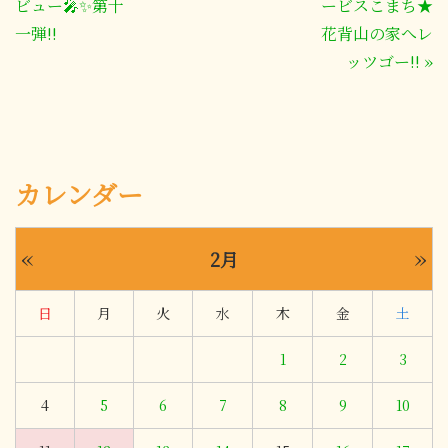
ビュー🎤✨第十
ービスこまち★
一弾!!
花背山の家へレ
ッツゴー!!
»
カレンダー
«
»
2月
日
月
火
水
木
金
土
1
2
3
4
5
6
7
8
9
10