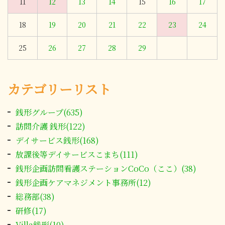
11
12
13
14
15
16
17
18
19
20
21
22
23
24
25
26
27
28
29
カテゴリーリスト
銭形グループ(635)
訪問介護 銭形(122)
デイサービス銭形(168)
放課後等デイサービスこまち(111)
銭形企画訪問看護ステーションCoCo（ここ）(38)
銭形企画ケアマネジメント事務所(12)
総務部(38)
研修(17)
Villa銭形(10)