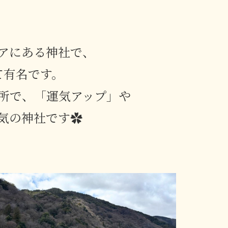
アにある神社で、
て有名です。
所で、「運気アップ」や
気の神社です✿