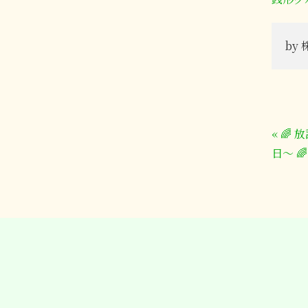
by
«
🌈
日～ 🌈