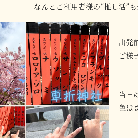
なんとご利用者様の“推し活”
出発
ご様
当日
色は