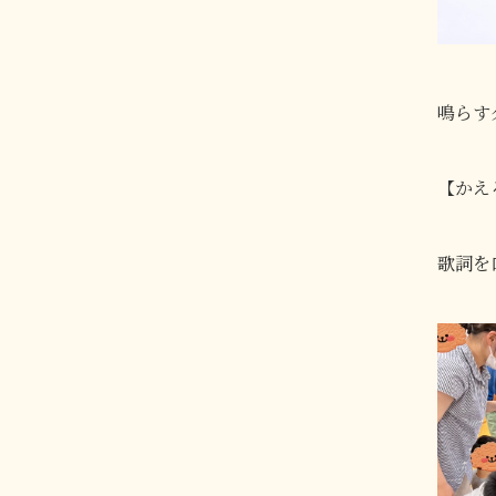
鳴らす
【かえ
歌詞を