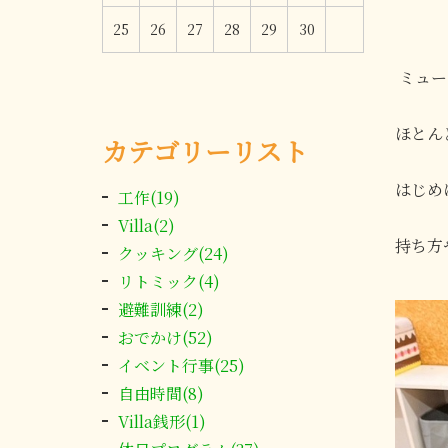
25
26
27
28
29
30
ミュー
ほとん
カテゴリーリスト
はじめ
工作(19)
Villa(2)
持ち方
クッキング(24)
リトミック(4)
避難訓練(2)
おでかけ(52)
イベント行事(25)
自由時間(8)
Villa銭形(1)