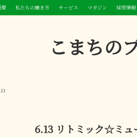
概要
私たちの働き方
サービス
マガジン
採用情報
こまちの
.13
6.13 リトミック☆ミ