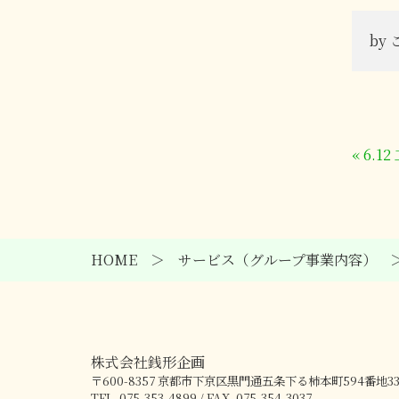
by
«
6.1
HOME
サービス（グループ事業内容）
株式会社銭形企画
〒600-8357
京都市下京区黒門通五条下る柿本町594番地3
TEL. 075-353-4899 / FAX. 075-354-3037