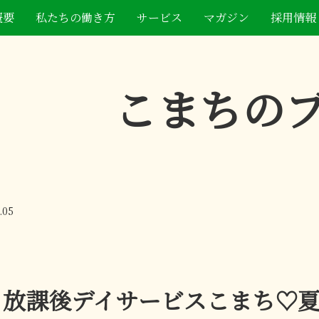
概要
私たちの働き方
サービス
マガジン
採用情報
こまちの
.05
放課後デイサービスこまち♡