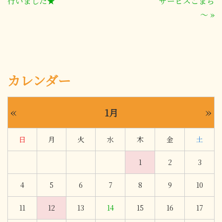
行いました★
サービスこまち
～
»
カレンダー
«
»
1月
日
月
火
水
木
金
土
1
2
3
4
5
6
7
8
9
10
11
12
13
14
15
16
17