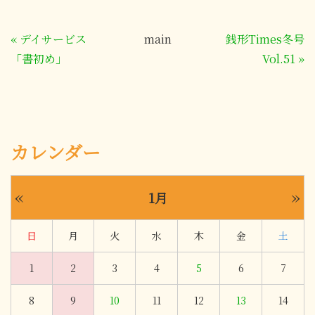
«
デイサービス
main
銭形Times冬号
「書初め」
Vol.51
»
カレンダー
«
»
1月
日
月
火
水
木
金
土
1
2
3
4
5
6
7
8
9
10
11
12
13
14