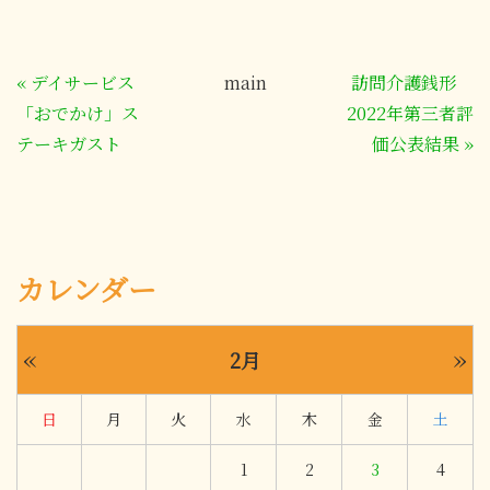
«
デイサービス
main
訪問介護銭形
「おでかけ」ス
2022年第三者評
テーキガスト
価公表結果
»
カレンダー
«
»
2月
日
月
火
水
木
金
土
1
2
3
4