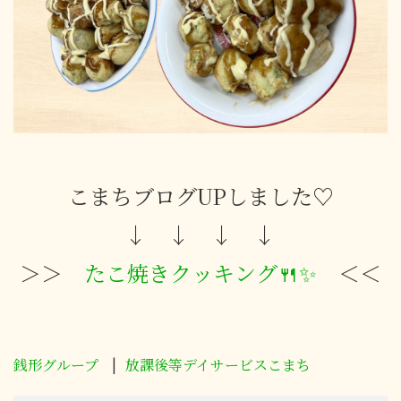
こまちブログUPしました♡
↓ ↓ ↓ ↓
＞＞
たこ焼きクッキング🍴✨
＜＜
銭形グループ
放課後等デイサービスこまち