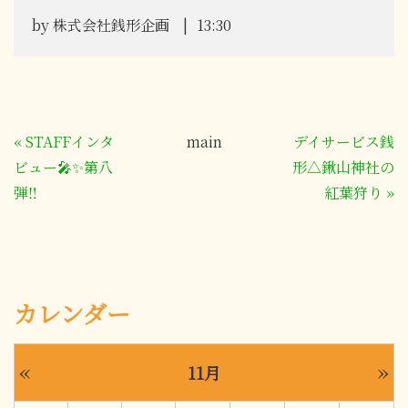
by
株式会社銭形企画
13:30
«
STAFFインタ
main
デイサービス銭
ビュー🎤✨第八
形△鍬山神社の
弾‼
紅葉狩り
»
カレンダー
«
»
11月