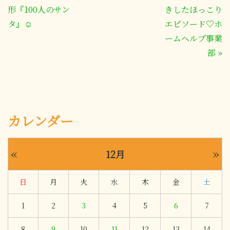
形『100人のサン
きしたほっこり
タ』☺
エピソード♡ホ
ームヘルプ事業
部
»
カレンダー
«
»
12月
日
月
火
水
木
金
土
1
2
3
4
5
6
7
8
9
10
11
12
13
14