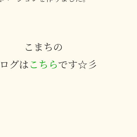
こまちの
ログは
こちら
です☆彡