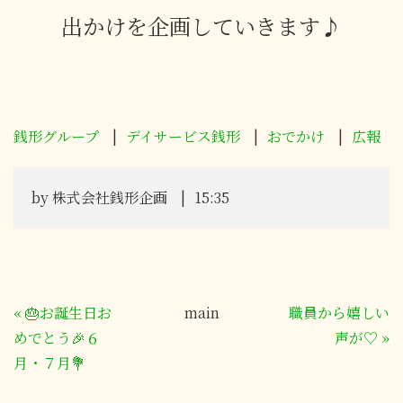
出かけを企画していきます♪
銭形グループ
デイサービス銭形
おでかけ
広報
by
株式会社銭形企画
15:35
«
🎂お誕生日お
main
職員から嬉しい
めでとう🎉６
声が♡
»
月・７月💐