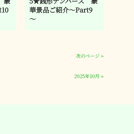
 豪
5★銭形ナンバーズ 豪
10
華景品ご紹介～Part9
～
次のページ
»
2025年10月
»