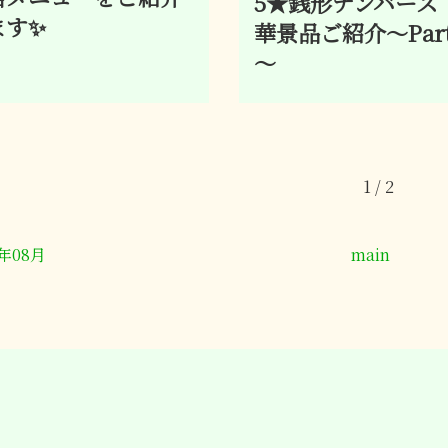
5★銭形ナンバーズ
ます✨
華景品ご紹介～Part
～
1 / 2
5年08月
main