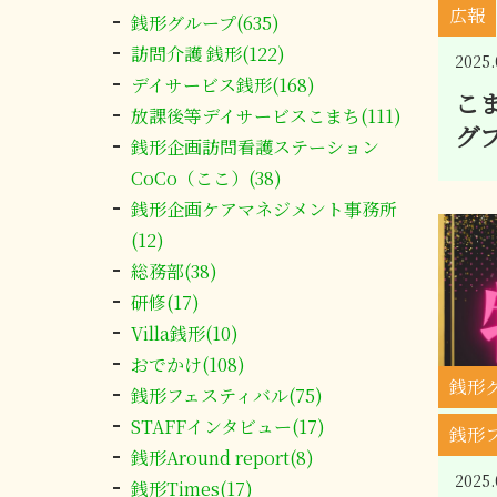
広報
銭形グループ(635)
訪問介護 銭形(122)
2025.
デイサービス銭形(168)
こ
放課後等デイサービスこまち(111)
グ
銭形企画訪問看護ステーション
CoCo（ここ）(38)
銭形企画ケアマネジメント事務所
(12)
総務部(38)
研修(17)
Villa銭形(10)
おでかけ(108)
銭形
銭形フェスティバル(75)
STAFFインタビュー(17)
銭形
銭形Around report(8)
2025.
銭形Times(17)