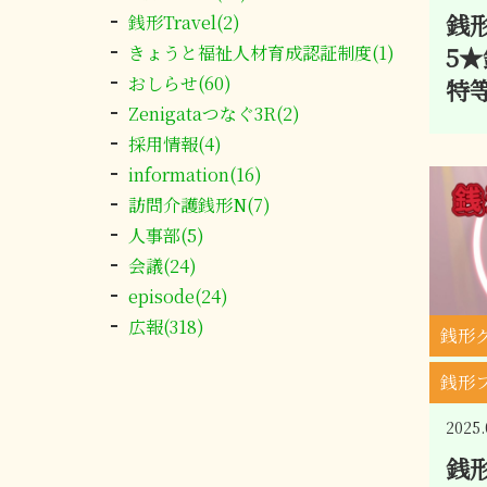
銭形
銭形Travel(2)
きょうと福祉人材育成認証制度(1)
5
おしらせ(60)
特
Zenigataつなぐ3R(2)
採用情報(4)
information(16)
訪問介護銭形N(7)
人事部(5)
会議(24)
episode(24)
広報(318)
銭形
銭形
2025.
銭形