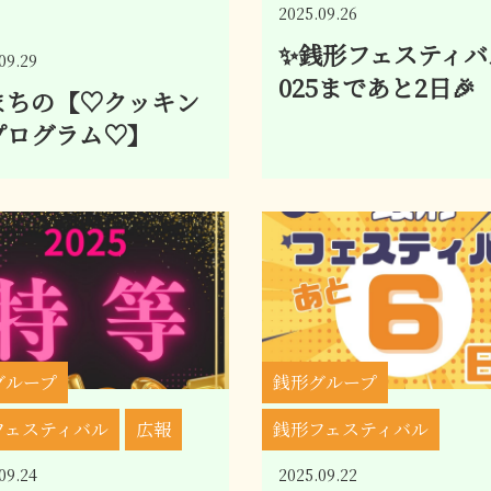
2025.09.26
✨銭形フェスティバ
09.29
025まであと2日🎉
まちの【♡クッキン
プログラム♡】
グループ
銭形グループ
フェスティバル
広報
銭形フェスティバル
09.24
2025.09.22