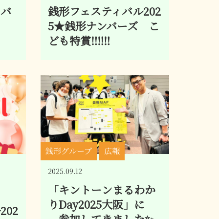
ィバ
銭形フェスティバル202
5★銭形ナンバーズ こ
ども特賞‼‼‼
銭形グループ
広報
2025.09.12
「キントーンまるわか
りDay2025大阪」に
02
参加してきました✨