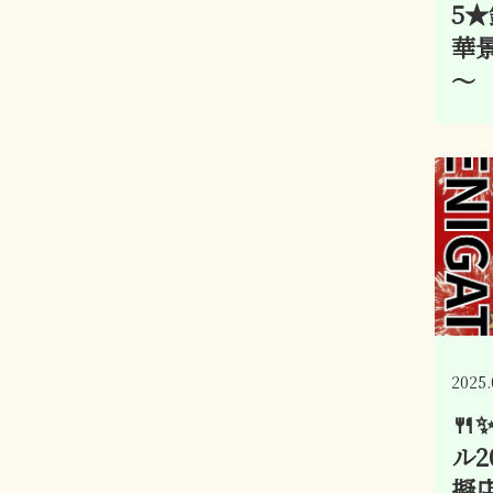
5
華景
～
2025.

ル
擬