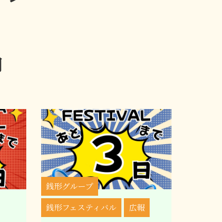
月
銭形グループ
銭形フェスティバル
広報