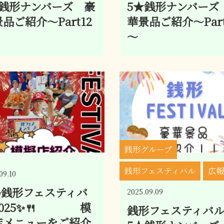
★銭形ナンバーズ 豪
5★銭形ナンバーズ
品ご紹介～Part12
華景品ご紹介～Part
～
銭形グループ
銭形フェスティバル
広報
09.10
✨銭形フェスティバ
2025.09.09
2025✨🍴 模
銭形フェスティバル2
店メニューをご紹介