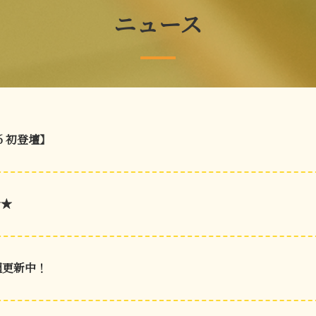
ニュース
26 初登壇】
★★
週更新中！