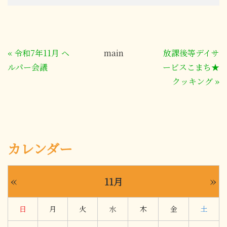
«
令和7年11月 ヘ
main
放課後等デイサ
ルパー会議
ービスこまち★
クッキング
»
カレンダー
«
»
11月
日
月
火
水
木
金
土