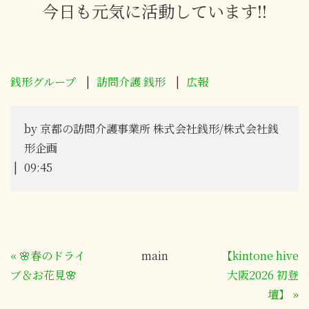
今日も元気に活動しています
!!
銭形グループ
訪問介護 銭形
広報
by
京都の訪問介護事業所 株式会社銭形/株式会社銭
形企画
09:45
«
🌸春のドライ
main
【kintone hive
ブ＆お花見🌸
大阪2026 初登
壇】
»