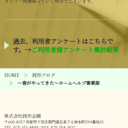
タッフ一同頑張っていく所存でございます。
過去、利用者アンケートはこちらで
す。→
ご利用者様アンケート集計結果
HOME
銭形ブログ
～春がやってきた～ホームヘルプ事業部
株式会社銭形企画
〒600-8357
京都市下京区黒門通五条下る柿本町594番地33
TEL. 075-353-4899 / FAX. 075-354-3037