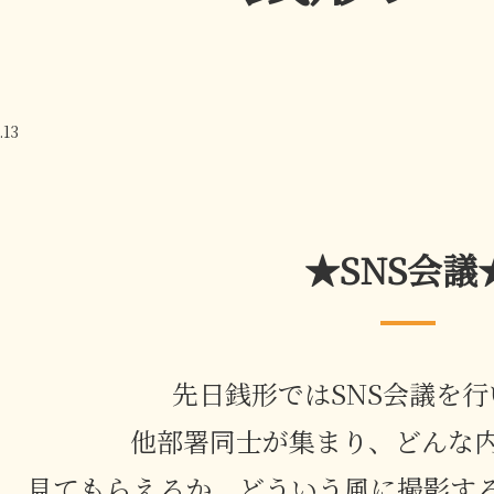
.13
★SNS会議
先日銭形ではSNS会議を
他部署同士が集まり、どんな
見てもらえるか、どういう風に撮影す