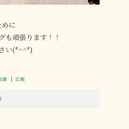
ために
ブログも頑張ります！！
(*^^*)
会議
広報
5