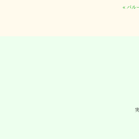
«
バル
実