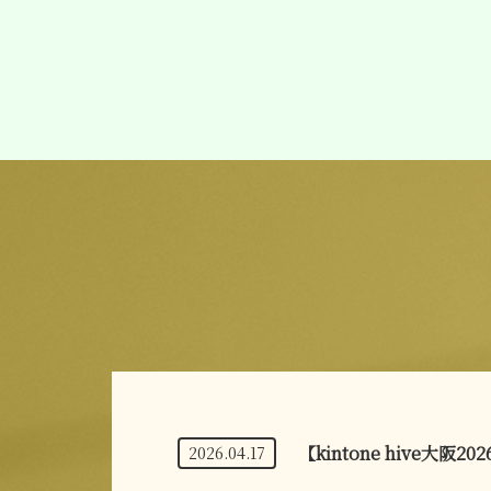
【kintone hive大阪20
2026.04.17